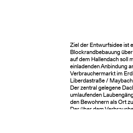
Ziel der Entwurfsidee is
Blockrandbebauung über
auf dem Hallendach soll mi
einladenden Anbindung an
Verbrauchermarkt im Erdg
Liberdastraße / Maybachu
Der zentral gelegene Dac
umlaufenden Laubengäng
den Bewohnern als Ort z
Der über dem Verbrauche
sich an der Liberdastraß
baumbestandenen, grüne