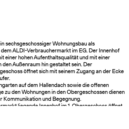
t ein sechsgeschossiger Wohnungsbau als
 dem ALDI-Verbrauchermarkt im EG. Der Innenhof
t einer hohen Aufenthaltsqualität und mit einer
 den Außenraum hin gestaltet sein. Der
eschoss öffnet sich mit seinem Zugang an der Ecke
fer.
hgarten auf dem Hallendach sowie die offenen
e zu den Wohnungen in den Obergeschossen dienen
ur Kommunikation und Begegnung.
rmarkt liegende Innenhof im 1. Obergeschoss öffnet
e nach Nordwest mit Blickbeziehung zu seinem
n Gegenüber am Landwehrkanal zum Maybachufer.